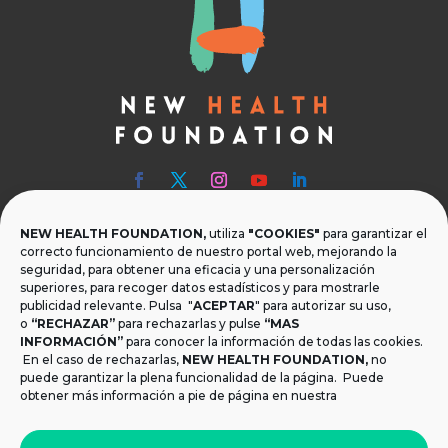
NEW HEALTH FOUNDATION,
utiliza
"COOKIES"
para garantizar el

Teléfono
correcto funcionamiento de nuestro portal web, mejorando la
seguridad, para obtener una eficacia y una personalización
T.
+34 954 219 597
superiores, para recoger datos estadísticos y para mostrarle
publicidad relevante. Pulsa "
ACEPTAR
" para autorizar su uso,
o
“RECHAZAR”
para rechazarlas y pulse
“MAS

Dónde estamos
INFORMACIÓN”
para conocer la información de todas las cookies.
Calle Monsalves 35 Local 2. 41001, Sevilla.
En el caso de rechazarlas,
NEW HEALTH FOUNDATION
,
no
España
puede garantizar la plena funcionalidad de la página. Puede
obtener más información a pie de página en nuestra

Email