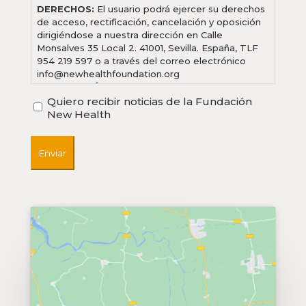
DERECHOS:
El usuario podrá ejercer su derechos
de acceso, rectificación, cancelación y oposición
dirigiéndose a nuestra dirección en Calle
Monsalves 35 Local 2. 41001, Sevilla. España, TLF
954 219 597 o a través del correo electrónico
info@newhealthfoundation.org
INFORMACIÓN ADICIONAL:
Puede consultar
Recibir
información adicional en nuestro
Aviso legal.
Quiero recibir noticias de la Fundación
noticias
New Health