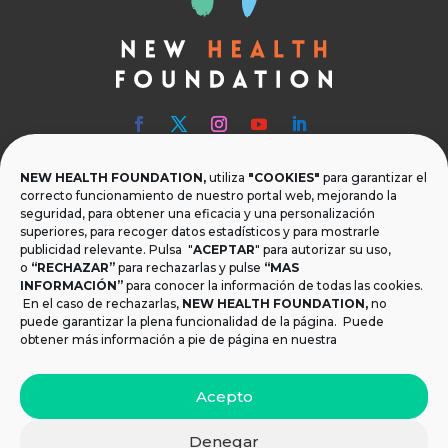
NEW HEALTH FOUNDATION,
utiliza
"COOKIES"
para garantizar el

Teléfono
correcto funcionamiento de nuestro portal web, mejorando la
seguridad, para obtener una eficacia y una personalización
T.
+34 954 219 597
superiores, para recoger datos estadísticos y para mostrarle
publicidad relevante. Pulsa "
ACEPTAR
" para autorizar su uso,

Dónde estamos
o
“RECHAZAR”
para rechazarlas y pulse
“MAS
INFORMACIÓN”
para conocer la información de todas las cookies.
Calle Monsalves 35 Local 2. 41001, Sevilla.
En el caso de rechazarlas,
NEW HEALTH FOUNDATION
,
no
España
puede garantizar la plena funcionalidad de la página. Puede
obtener más información a pie de página en nuestra

Email
Acepto
info@newhealthfoundation.org
Denegar