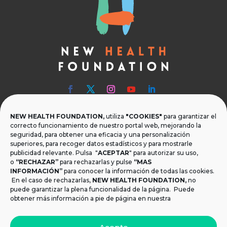
NEW HEALTH FOUNDATION,
utiliza
"COOKIES"
para garantizar el

Teléfono
correcto funcionamiento de nuestro portal web, mejorando la
seguridad, para obtener una eficacia y una personalización
T.
+34 954 219 597
superiores, para recoger datos estadísticos y para mostrarle
publicidad relevante. Pulsa "
ACEPTAR
" para autorizar su uso,
o
“RECHAZAR”
para rechazarlas y pulse
“MAS

Dónde estamos
INFORMACIÓN”
para conocer la información de todas las cookies.
Calle Monsalves 35 Local 2. 41001, Sevilla.
En el caso de rechazarlas,
NEW HEALTH FOUNDATION
,
no
España
puede garantizar la plena funcionalidad de la página. Puede
obtener más información a pie de página en nuestra

Email