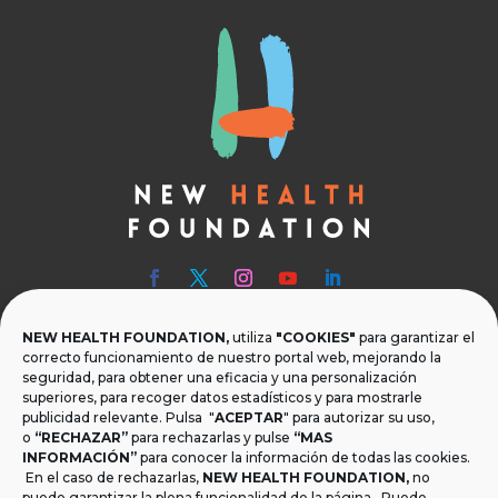
NEW HEALTH FOUNDATION,
utiliza
"COOKIES"
para garantizar el

Teléfono
correcto funcionamiento de nuestro portal web, mejorando la
seguridad, para obtener una eficacia y una personalización
T.
+34 954 219 597
superiores, para recoger datos estadísticos y para mostrarle
publicidad relevante. Pulsa "
ACEPTAR
" para autorizar su uso,

Dónde estamos
o
“RECHAZAR”
para rechazarlas y pulse
“MAS
INFORMACIÓN”
para conocer la información de todas las cookies.
Calle Monsalves 35 Local 2. 41001, Sevilla.
En el caso de rechazarlas,
NEW HEALTH FOUNDATION
,
no
España
puede garantizar la plena funcionalidad de la página. Puede