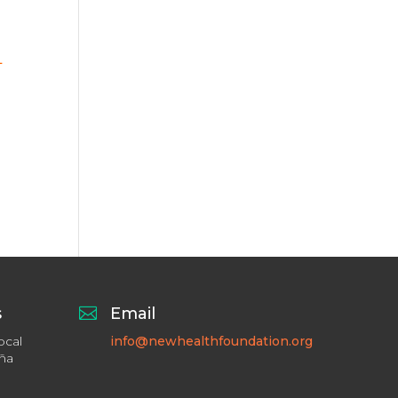
L
s

Email
ocal
info@newhealthfoundation.org
aña