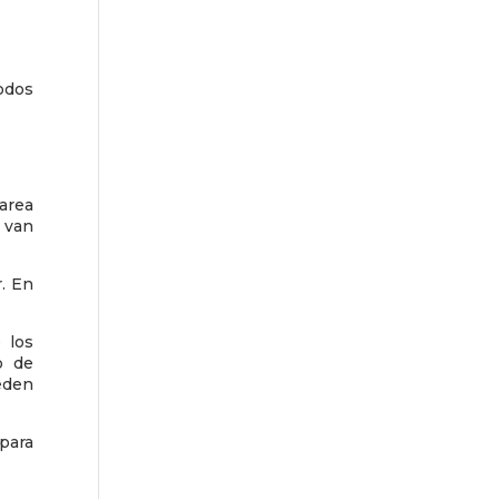
odos
area
 van
. En
 los
o de
eden
para