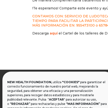
De manera complementaria trataremos el te
!Te esperamos! Comparte este evento y ay
CONTAMOS CON: SERVICIO DE LUDOTECA. 
TIEMPO PARA FACILITAR LA PARTICIPAC
MÁS INFORMACIÓN EN: 955473100 o 6578
Descarga
aquí
el Cartel de los talleres de 
NEW HEALTH FOUNDATION,
utiliza
"COOKIES"
para garantizar el

correcto funcionamiento de nuestro portal web, mejorando la
seguridad, para obtener una eficacia y una personalización
superiores, para recoger datos estadísticos y para mostrarle
publicidad relevante. Pulsa "
ACEPTAR
" para autorizar su uso,
o
“RECHAZAR”
para rechazarlas y pulse
“MAS INFORMACIÓN”
para