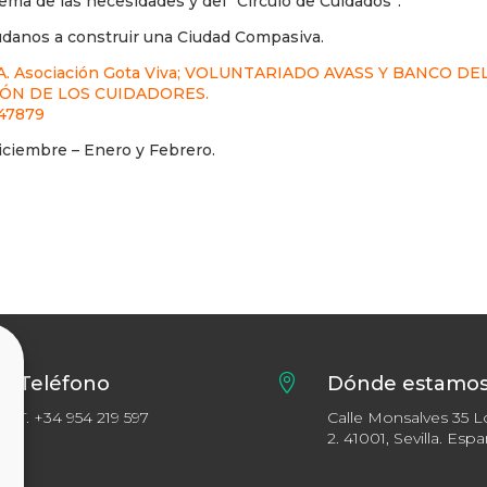
ma de las necesidades y del “Círculo de Cuidados”.
údanos a construir una Ciudad Compasiva.
Asociación Gota Viva; VOLUNTARIADO AVASS Y BANCO DE
IÓN DE LOS CUIDADORES.
47879
Diciembre – Enero y Febrero.
Teléfono

Dónde estamo
T.
+34 954 219 597
Calle Monsalves 35 L
2. 41001, Sevilla. Esp