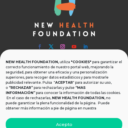
NEW HEALTH FOUNDATION,
utiliza
"COOKIES"
para garantizar el

Teléfono
correcto funcionamiento de nuestro portal web, mejorando la
seguridad, para obtener una eficacia y una personalización
T.
+34 954 219 597
superiores, para recoger datos estadísticos y para mostrarle
publicidad relevante. Pulsa "
ACEPTAR
" para autorizar su uso,
o
“RECHAZAR”

Dónde estamos
para rechazarlas y pulse
“MAS
INFORMACIÓN”
para conocer la información de todas las cookies.
Calle Monsalves 35 Local 2. 41001, Sevilla.
En el caso de rechazarlas,
NEW HEALTH FOUNDATION
,
no
España
puede garantizar la plena funcionalidad de la página. Puede
obtener más información a pie de página en nuestra

Email
Acepto
info@newhealthfoundation.org