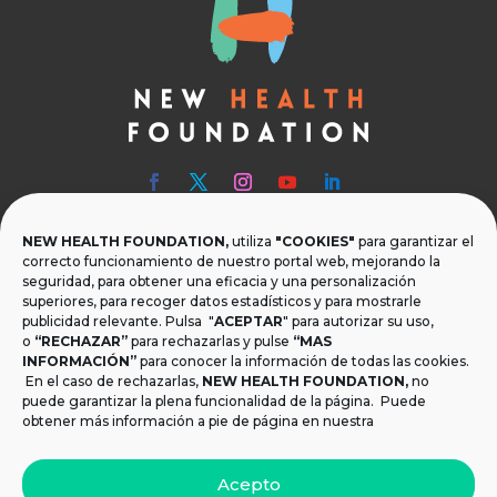
NEW HEALTH FOUNDATION,
utiliza
"COOKIES"
para garantizar el

Teléfono
correcto funcionamiento de nuestro portal web, mejorando la
seguridad, para obtener una eficacia y una personalización
T.
+34 954 219 597
superiores, para recoger datos estadísticos y para mostrarle
publicidad relevante. Pulsa "
ACEPTAR
" para autorizar su uso,

Dónde estamos
o
“RECHAZAR”
para rechazarlas y pulse
“MAS
INFORMACIÓN”
para conocer la información de todas las cookies.
Calle Monsalves 35 Local 2. 41001, Sevilla.
En el caso de rechazarlas,
NEW HEALTH FOUNDATION
,
no
España
puede garantizar la plena funcionalidad de la página. Puede
obtener más información a pie de página en nuestra

Email
Acepto
info@newhealthfoundation.org