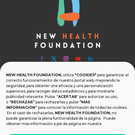
NEW HEALTH FOUNDATION,
utiliza
"COOKIES"
para garantizar el

Teléfono
correcto funcionamiento de nuestro portal web, mejorando la
seguridad, para obtener una eficacia y una personalización
T.
+34 954 219 597
superiores, para recoger datos estadísticos y para mostrarle
publicidad relevante. Pulsa "
ACEPTAR
" para autorizar su uso,

Dónde estamos
o
“RECHAZAR”
para rechazarlas y pulse
“MAS
INFORMACIÓN”
para conocer la información de todas las cookies.
Calle Monsalves 35 Local 2. 41001, Sevilla.
En el caso de rechazarlas,
NEW HEALTH FOUNDATION
,
no
España
puede garantizar la plena funcionalidad de la página. Puede
obtener más información a pie de página en nuestra

Email