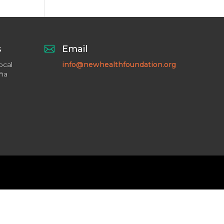
s

Email
ocal
info@newhealthfoundation.org
aña