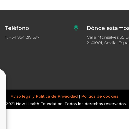
Teléfono

Dónde estamo
T.
+34 954 219 597
Calle Monsalves 35 L
2. 41001, Sevilla. Esp
Aviso legal y Política de Privacidad
|
Política de cookies
© 2021 New Health Foundation. Todos los derechos reservados.