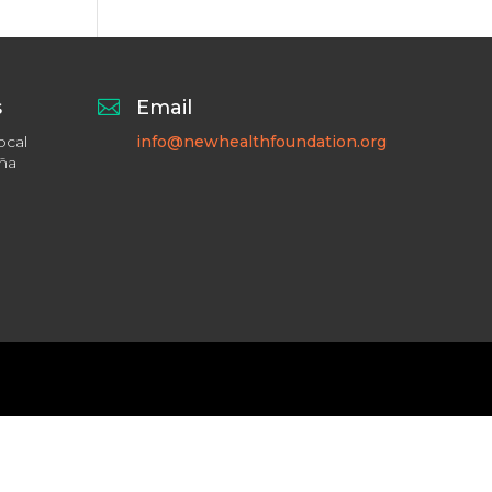
s

Email
ocal
info@newhealthfoundation.org
aña