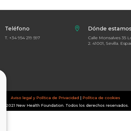
Teléfono

Dónde estamo
T.
+34 954 219 597
Calle Monsalves 35 L
2. 41001, Sevilla. Esp
Aviso legal y Política de Privacidad
|
Política de cookies
© 2021 New Health Foundation. Todos los derechos reservados.