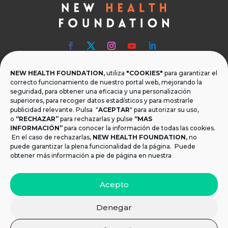
NEW HEALTH FOUNDATION,
utiliza
"COOKIES"
para garantizar el

Teléfono
correcto funcionamiento de nuestro portal web, mejorando la
seguridad, para obtener una eficacia y una personalización
T.
+34 954 219 597
superiores, para recoger datos estadísticos y para mostrarle
publicidad relevante. Pulsa "
ACEPTAR
" para autorizar su uso,

Dónde estamos
o
“RECHAZAR”
para rechazarlas y pulse
“MAS
INFORMACIÓN”
para conocer la información de todas las cookies.
Calle Monsalves 35 Local 2. 41001, Sevilla.
En el caso de rechazarlas,
NEW HEALTH FOUNDATION
,
no
España
puede garantizar la plena funcionalidad de la página. Puede
obtener más información a pie de página en nuestra

Email
Acepto
info@newhealthfoundation.org
Denegar
Aviso legal y Política de Privacidad
|
Política de