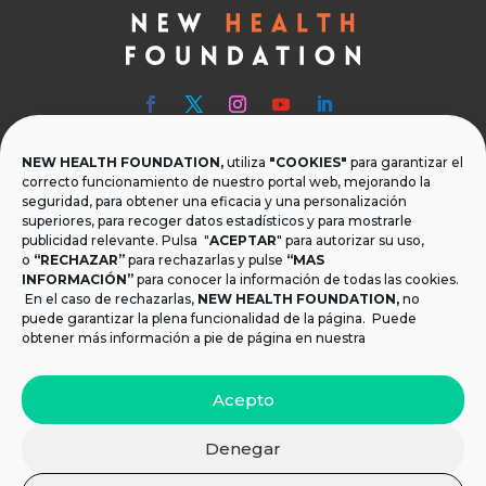
NEW HEALTH FOUNDATION,
utiliza
"COOKIES"
para garantizar el

Teléfono
correcto funcionamiento de nuestro portal web, mejorando la
seguridad, para obtener una eficacia y una personalización
T.
+34 954 219 597
superiores, para recoger datos estadísticos y para mostrarle
publicidad relevante. Pulsa "
ACEPTAR
" para autorizar su uso,

Dónde estamos
o
“RECHAZAR”
para rechazarlas y pulse
“MAS
INFORMACIÓN”
para conocer la información de todas las cookies.
Calle Monsalves 35 Local 2. 41001, Sevilla.
En el caso de rechazarlas,
NEW HEALTH FOUNDATION
,
no
España
puede garantizar la plena funcionalidad de la página. Puede
obtener más información a pie de página en nuestra

Email
Acepto
info@newhealthfoundation.org
Denegar
Aviso legal y Política de Privacidad
|
Política de