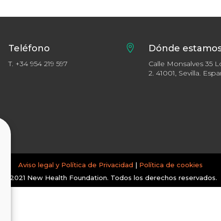
Teléfono

Dónde estamo
T.
+34 954 219 597
Calle Monsalves 35 L
2. 41001, Sevilla. Esp
Aviso legal y Política de Privacidad
|
Política de cookies
© 2021 New Health Foundation. Todos los derechos reservados.