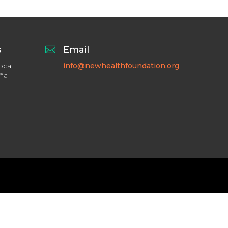
s

Email
ocal
info@newhealthfoundation.org
aña