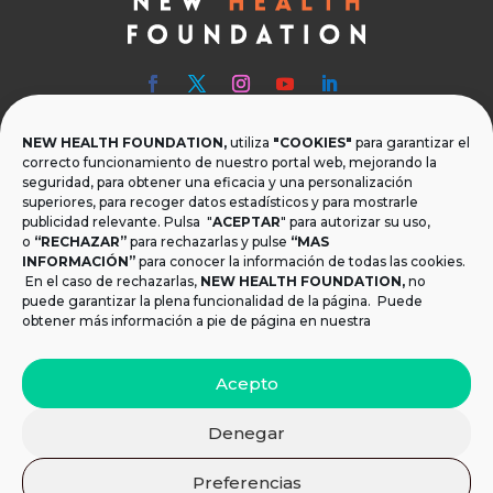
NEW HEALTH FOUNDATION,
utiliza
"COOKIES"
para garantizar el

Teléfono
correcto funcionamiento de nuestro portal web, mejorando la
seguridad, para obtener una eficacia y una personalización
T.
+34 954 219 597
superiores, para recoger datos estadísticos y para mostrarle
publicidad relevante. Pulsa "
ACEPTAR
" para autorizar su uso,

Dónde estamos
o
“RECHAZAR”
para rechazarlas y pulse
“MAS
INFORMACIÓN”
para conocer la información de todas las cookies.
Calle Monsalves 35 Local 2. 41001, Sevilla.
En el caso de rechazarlas,
NEW HEALTH FOUNDATION
,
no
España
puede garantizar la plena funcionalidad de la página. Puede
obtener más información a pie de página en nuestra

Email
Acepto
info@newhealthfoundation.org
Denegar
Aviso legal y Política de Privacidad
|
Política de
Preferencias
cookies