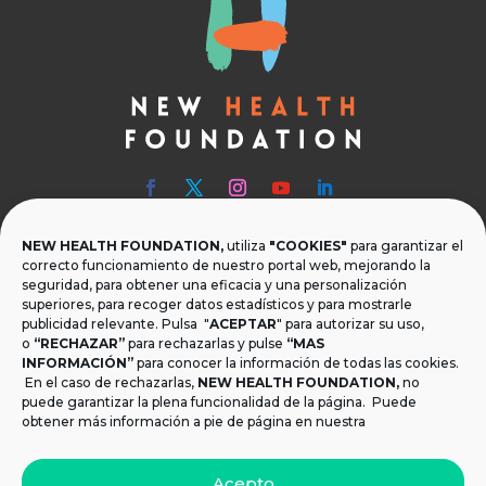
NEW HEALTH FOUNDATION,
utiliza
"COOKIES"
para garantizar el

Teléfono
correcto funcionamiento de nuestro portal web, mejorando la
seguridad, para obtener una eficacia y una personalización
T.
+34 954 219 597
superiores, para recoger datos estadísticos y para mostrarle
publicidad relevante. Pulsa "
ACEPTAR
" para autorizar su uso,

Dónde estamos
o
“RECHAZAR”
para rechazarlas y pulse
“MAS
INFORMACIÓN”
para conocer la información de todas las cookies.
Calle Monsalves 35 Local 2. 41001, Sevilla.
En el caso de rechazarlas,
NEW HEALTH FOUNDATION
,
no
España
puede garantizar la plena funcionalidad de la página. Puede
obtener más información a pie de página en nuestra

Email
Acepto