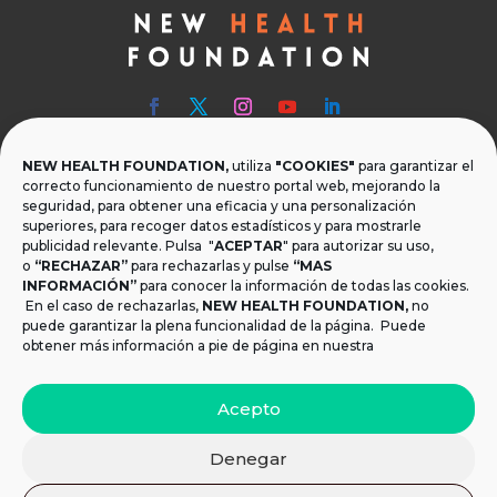
NEW HEALTH FOUNDATION,
utiliza
"COOKIES"
para garantizar el

Teléfono
correcto funcionamiento de nuestro portal web, mejorando la
seguridad, para obtener una eficacia y una personalización
T.
+34 954 219 597
superiores, para recoger datos estadísticos y para mostrarle
publicidad relevante. Pulsa "
ACEPTAR
" para autorizar su uso,

Dónde estamos
o
“RECHAZAR”
para rechazarlas y pulse
“MAS
INFORMACIÓN”
para conocer la información de todas las cookies.
Calle Monsalves 35 Local 2. 41001, Sevilla.
En el caso de rechazarlas,
NEW HEALTH FOUNDATION
,
no
España
puede garantizar la plena funcionalidad de la página. Puede
obtener más información a pie de página en nuestra

Email
Acepto
info@newhealthfoundation.org
Denegar
Aviso legal y Política de Privacidad
|
Política de