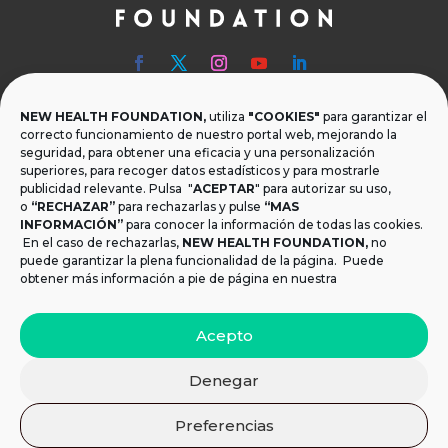
NEW HEALTH FOUNDATION,
utiliza
"COOKIES"
para garantizar el

Teléfono
correcto funcionamiento de nuestro portal web, mejorando la
seguridad, para obtener una eficacia y una personalización
T.
+34 954 219 597
superiores, para recoger datos estadísticos y para mostrarle
publicidad relevante. Pulsa "
ACEPTAR
" para autorizar su uso,

Dónde estamos
o
“RECHAZAR”
para rechazarlas y pulse
“MAS
INFORMACIÓN”
para conocer la información de todas las cookies.
Calle Monsalves 35 Local 2. 41001, Sevilla.
En el caso de rechazarlas,
NEW HEALTH FOUNDATION
,
no
España
puede garantizar la plena funcionalidad de la página. Puede
obtener más información a pie de página en nuestra

Email
Acepto
info@newhealthfoundation.org
Denegar
Aviso legal y Política de Privacidad
|
Política de
Preferencias
cookies