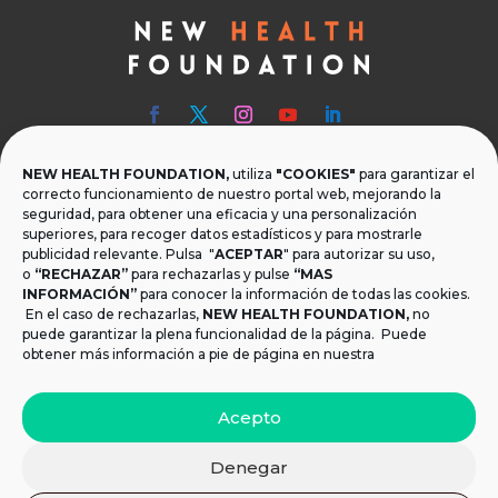
NEW HEALTH FOUNDATION,
utiliza
"COOKIES"
para garantizar el

Teléfono
correcto funcionamiento de nuestro portal web, mejorando la
seguridad, para obtener una eficacia y una personalización
T.
+34 954 219 597
superiores, para recoger datos estadísticos y para mostrarle
publicidad relevante. Pulsa "
ACEPTAR
" para autorizar su uso,

Dónde estamos
o
“RECHAZAR”
para rechazarlas y pulse
“MAS
INFORMACIÓN”
para conocer la información de todas las cookies.
Calle Monsalves 35 Local 2. 41001, Sevilla.
En el caso de rechazarlas,
NEW HEALTH FOUNDATION
,
no
España
puede garantizar la plena funcionalidad de la página. Puede
obtener más información a pie de página en nuestra

Email
Acepto
info@newhealthfoundation.org
Denegar
Aviso legal y Política de Privacidad
|
Política de