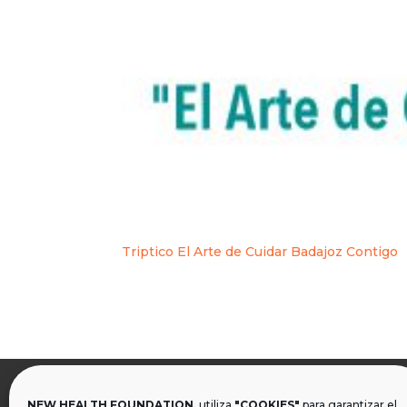
Triptico El Arte de Cuidar Badajoz Contigo
NEW HEALTH FOUNDATION,
utiliza
"COOKIES"
para garantizar el