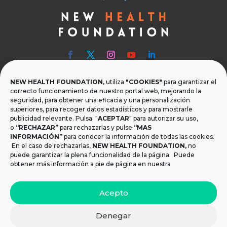
NEW HEALTH FOUNDATION,
utiliza
"COOKIES"
para garantizar el

Teléfono
correcto funcionamiento de nuestro portal web, mejorando la
seguridad, para obtener una eficacia y una personalización
T.
+34 954 219 597
superiores, para recoger datos estadísticos y para mostrarle
publicidad relevante. Pulsa "
ACEPTAR
" para autorizar su uso,

Dónde estamos
o
“RECHAZAR”
para rechazarlas y pulse
“MAS
INFORMACIÓN”
para conocer la información de todas las cookies.
Calle Monsalves 35 Local 2. 41001, Sevilla.
En el caso de rechazarlas,
NEW HEALTH FOUNDATION
,
no
España
puede garantizar la plena funcionalidad de la página. Puede
obtener más información a pie de página en nuestra

Email
Acepto
info@newhealthfoundation.org
Denegar