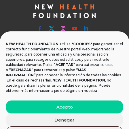
NEW HEALTH FOUNDATION,
utiliza
"COOKIES"
para garantizar el

Teléfono
correcto funcionamiento de nuestro portal web, mejorando la
seguridad, para obtener una eficacia y una personalización
T.
+34 954 219 597
superiores, para recoger datos estadísticos y para mostrarle
publicidad relevante. Pulsa "
ACEPTAR
" para autorizar su uso,
o
“RECHAZAR”
para rechazarlas y pulse
“MAS

Dónde estamos
INFORMACIÓN”
para conocer la información de todas las cookies.
Calle Monsalves 35 Local 2. 41001, Sevilla.
En el caso de rechazarlas,
NEW HEALTH FOUNDATION
,
no
España
puede garantizar la plena funcionalidad de la página. Puede
obtener más información a pie de página en nuestra

Email
Acepto
info@newhealthfoundation.org
Denegar
Aviso legal y Política de Privacidad
|
Política de