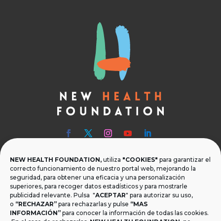
NEW HEALTH FOUNDATION,
utiliza
"COOKIES"
para garantizar el

Teléfono
correcto funcionamiento de nuestro portal web, mejorando la
seguridad, para obtener una eficacia y una personalización
T.
+34 954 219 597
superiores, para recoger datos estadísticos y para mostrarle
publicidad relevante. Pulsa "
ACEPTAR
" para autorizar su uso,

Dónde estamos
o
“RECHAZAR”
para rechazarlas y pulse
“MAS
INFORMACIÓN”
para conocer la información de todas las cookies.
Calle Monsalves 35 Local 2. 41001, Sevilla.