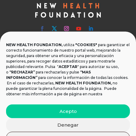
NEW HEALTH FOUNDATION,
utiliza
"COOKIES"
para garantizar el

Teléfono
correcto funcionamiento de nuestro portal web, mejorando la
seguridad, para obtener una eficacia y una personalización
T.
+34 954 219 597
superiores, para recoger datos estadísticos y para mostrarle
publicidad relevante. Pulsa "
ACEPTAR
" para autorizar su uso,
o
“RECHAZAR”
para rechazarlas y pulse
“MAS

Dónde estamos
INFORMACIÓN”
para conocer la información de todas las cookies.
Calle Monsalves 35 Local 2. 41001, Sevilla.
En el caso de rechazarlas,
NEW HEALTH FOUNDATION
,
no
España
puede garantizar la plena funcionalidad de la página. Puede
obtener más información a pie de página en nuestra

Email
Acepto
info@newhealthfoundation.org
Denegar
Aviso legal y Política de Privacidad
|
Política de