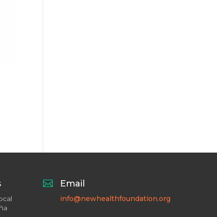
s

Email
ocal
info@newhealthfoundation.org
aña