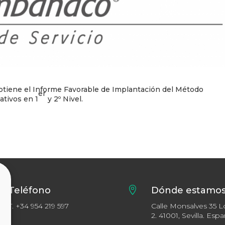
btiene el Informe Favorable de Implantación del Método
er
tivos en 1
y 2º Nivel.
Teléfono

Dónde estamo
T.
+34 954 219 597
Calle Monsalves 35 L
2. 41001, Sevilla. Esp