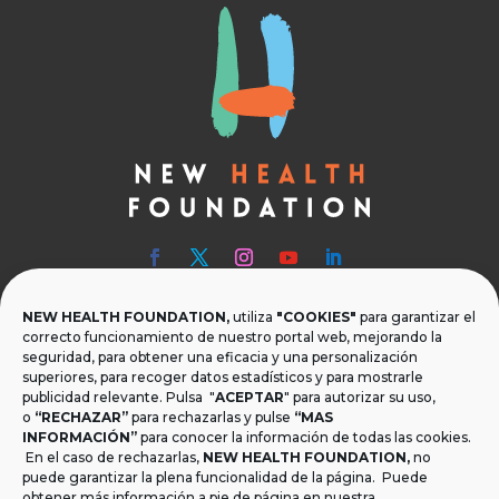
NEW HEALTH FOUNDATION,
utiliza
"COOKIES"
para garantizar el

Teléfono
correcto funcionamiento de nuestro portal web, mejorando la
seguridad, para obtener una eficacia y una personalización
T.
+34 954 219 597
superiores, para recoger datos estadísticos y para mostrarle
publicidad relevante. Pulsa "
ACEPTAR
" para autorizar su uso,

Dónde estamos
o
“RECHAZAR”
para rechazarlas y pulse
“MAS
INFORMACIÓN”
para conocer la información de todas las cookies.
Calle Monsalves 35 Local 2. 41001, Sevilla.
En el caso de rechazarlas,
NEW HEALTH FOUNDATION
,
no
España
puede garantizar la plena funcionalidad de la página. Puede
obtener más información a pie de página en nuestra