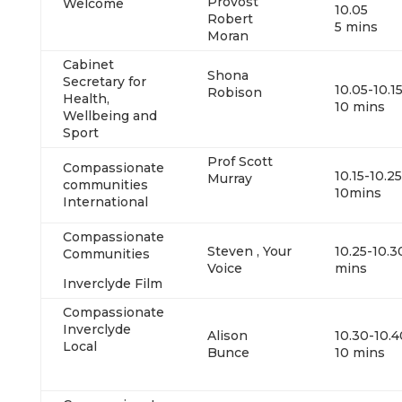
Provost
Welcome
10
Robert
5 mins
Moran
Cabinet
Shona
Secretary for
10.05
Robison
Health,
10 mins
Wellbeing and
Sport
Prof Scott
Compassionate
10.15
Murray
communities
10mins
International
Compassionate
Steven , Your
10.25
Communities
Voice
mins
Inverclyde Film
Compassionate
Inverclyde
Alison
10.30
Local
Bunce
10 mins