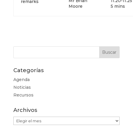
Mr Brian
11.20
remarks
Moore
5 mins
Categorías
Agenda
Noticias
Recursos
Archivos
Archivos