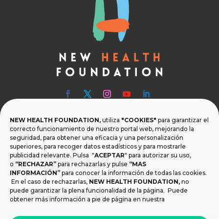
NEW HEALTH FOUNDATION,
utiliza
"COOKIES"
para garantizar el

Teléfono
correcto funcionamiento de nuestro portal web, mejorando la
seguridad, para obtener una eficacia y una personalización
T.
+34 954 219 597
superiores, para recoger datos estadísticos y para mostrarle
publicidad relevante. Pulsa "
ACEPTAR
" para autorizar su uso,

Dónde estamos
o
“RECHAZAR”
para rechazarlas y pulse
“MAS
INFORMACIÓN”
para conocer la información de todas las cookies.
Calle Monsalves 35 Local 2. 41001, Sevilla.
En el caso de rechazarlas,
NEW HEALTH FOUNDATION
,
no
España
puede garantizar la plena funcionalidad de la página. Puede
obtener más información a pie de página en nuestra

Email