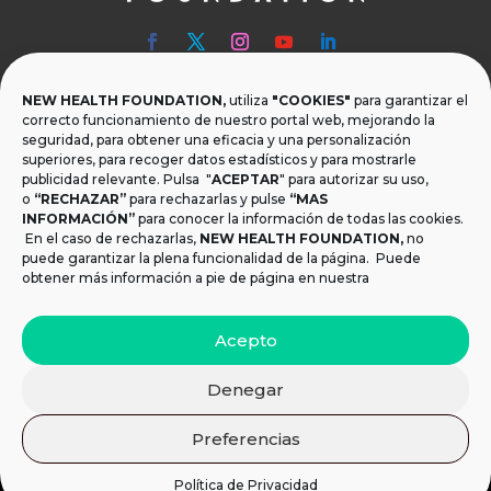
NEW HEALTH FOUNDATION,
utiliza
"COOKIES"
para garantizar el

Teléfono
correcto funcionamiento de nuestro portal web, mejorando la
seguridad, para obtener una eficacia y una personalización
T.
+34 954 219 597
superiores, para recoger datos estadísticos y para mostrarle
publicidad relevante. Pulsa "
ACEPTAR
" para autorizar su uso,
o
“RECHAZAR”
para rechazarlas y pulse
“MAS

Dónde estamos
INFORMACIÓN”
para conocer la información de todas las cookies.
Calle Monsalves 35 Local 2. 41001, Sevilla.
En el caso de rechazarlas,
NEW HEALTH FOUNDATION
,
no
España
puede garantizar la plena funcionalidad de la página. Puede
obtener más información a pie de página en nuestra

Email
Acepto
info@newhealthfoundation.org
Denegar
Aviso legal y Política de Privacidad
|
Política de
Preferencias
cookies
© 2021 New Health Foundation. Todos los derechos
Política de Privacidad
reservados.