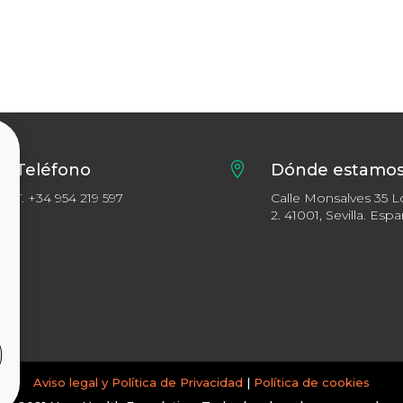
Teléfono

Dónde estamo
T.
+34 954 219 597
Calle Monsalves 35 L
2. 41001, Sevilla. Esp
Aviso legal y Política de Privacidad
|
Política de cookies