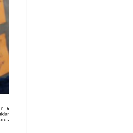
n la
uidar
dores