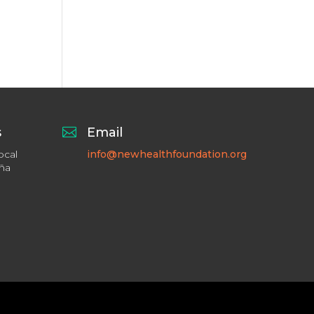
s

Email
ocal
info@newhealthfoundation.org
aña