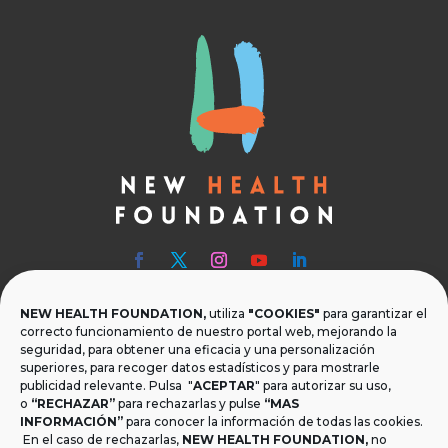
NEW HEALTH FOUNDATION,
utiliza
"COOKIES"
para garantizar el

Teléfono
correcto funcionamiento de nuestro portal web, mejorando la
seguridad, para obtener una eficacia y una personalización
T.
+34 954 219 597
superiores, para recoger datos estadísticos y para mostrarle
publicidad relevante. Pulsa "
ACEPTAR
" para autorizar su uso,
o
“RECHAZAR”
para rechazarlas y pulse
“MAS

Dónde estamos
INFORMACIÓN”
para conocer la información de todas las cookies.
Calle Monsalves 35 Local 2. 41001, Sevilla.
En el caso de rechazarlas,
NEW HEALTH FOUNDATION
,
no