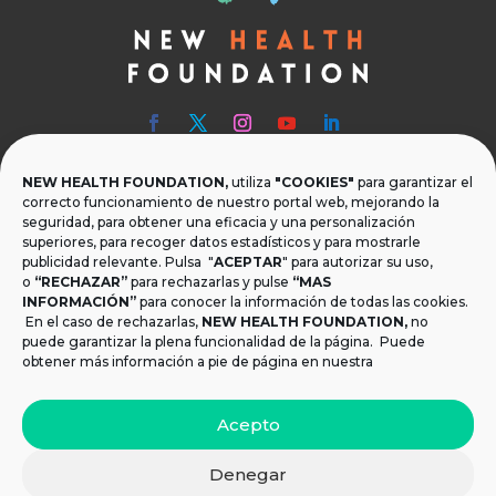
NEW HEALTH FOUNDATION,
utiliza
"COOKIES"
para garantizar el

Teléfono
correcto funcionamiento de nuestro portal web, mejorando la
seguridad, para obtener una eficacia y una personalización
T.
+34 954 219 597
superiores, para recoger datos estadísticos y para mostrarle
publicidad relevante. Pulsa "
ACEPTAR
" para autorizar su uso,

Dónde estamos
o
“RECHAZAR”
para rechazarlas y pulse
“MAS
INFORMACIÓN”
para conocer la información de todas las cookies.
Calle Monsalves 35 Local 2. 41001, Sevilla.
En el caso de rechazarlas,
NEW HEALTH FOUNDATION
,
no
España
puede garantizar la plena funcionalidad de la página. Puede
obtener más información a pie de página en nuestra

Email
Acepto
info@newhealthfoundation.org
Denegar