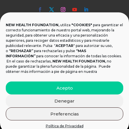
NEW HEALTH FOUNDATION,
utiliza
"COOKIES"
para garantizar el

Teléfono
correcto funcionamiento de nuestro portal web, mejorando la
seguridad, para obtener una eficacia y una personalización
T.
+34 954 219 597
superiores, para recoger datos estadísticos y para mostrarle
publicidad relevante. Pulsa "
ACEPTAR
" para autorizar su uso,
o
“RECHAZAR”
para rechazarlas y pulse
“MAS

Dónde estamos
INFORMACIÓN”
para conocer la información de todas las cookies.
Calle Monsalves 35 Local 2. 41001, Sevilla.
En el caso de rechazarlas,
NEW HEALTH FOUNDATION
,
no
España
puede garantizar la plena funcionalidad de la página. Puede
obtener más información a pie de página en nuestra

Email
Acepto
info@newhealthfoundation.org
Denegar
Aviso legal y Política de Privacidad
|
Política de
Preferencias
cookies
© 2021 New Health Foundation. Todos los derechos
Política de Privacidad
reservados.