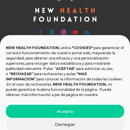
NEW HEALTH FOUNDATION,
utiliza
"COOKIES"
para garantizar el

Teléfono
correcto funcionamiento de nuestro portal web, mejorando la
seguridad, para obtener una eficacia y una personalización
T.
+34 954 219 597
superiores, para recoger datos estadísticos y para mostrarle
publicidad relevante. Pulsa "
ACEPTAR
" para autorizar su uso,

Dónde estamos
o
“RECHAZAR”
para rechazarlas y pulse
“MAS
INFORMACIÓN”
para conocer la información de todas las cookies.
Calle Monsalves 35 Local 2. 41001, Sevilla.
En el caso de rechazarlas,
NEW HEALTH FOUNDATION
,
no
España
puede garantizar la plena funcionalidad de la página. Puede
obtener más información a pie de página en nuestra

Email
Acepto
info@newhealthfoundation.org
Denegar