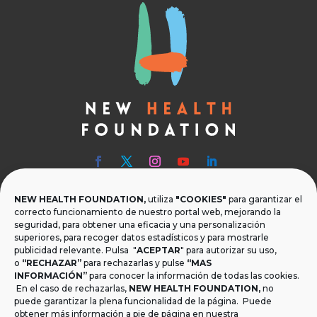
NEW HEALTH FOUNDATION,
utiliza
"COOKIES"
para garantizar el

Teléfono
correcto funcionamiento de nuestro portal web, mejorando la
seguridad, para obtener una eficacia y una personalización
T.
+34 954 219 597
superiores, para recoger datos estadísticos y para mostrarle
publicidad relevante. Pulsa "
ACEPTAR
" para autorizar su uso,
o
“RECHAZAR”
para rechazarlas y pulse
“MAS

Dónde estamos
INFORMACIÓN”
para conocer la información de todas las cookies.
Calle Monsalves 35 Local 2. 41001, Sevilla.
En el caso de rechazarlas,
NEW HEALTH FOUNDATION
,
no
España
puede garantizar la plena funcionalidad de la página. Puede
obtener más información a pie de página en nuestra