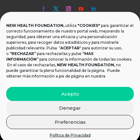
NEW HEALTH FOUNDATION,
utiliza
"COOKIES"
para garantizar el

Teléfono
correcto funcionamiento de nuestro portal web, mejorando la
seguridad, para obtener una eficacia y una personalización
T.
+34 954 219 597
superiores, para recoger datos estadísticos y para mostrarle
publicidad relevante. Pulsa "
ACEPTAR
" para autorizar su uso,

Dónde estamos
o
“RECHAZAR”
para rechazarlas y pulse
“MAS
INFORMACIÓN”
para conocer la información de todas las cookies.
Calle Monsalves 35 Local 2. 41001, Sevilla.
En el caso de rechazarlas,
NEW HEALTH FOUNDATION
,
no
España
puede garantizar la plena funcionalidad de la página. Puede
obtener más información a pie de página en nuestra

Email
Acepto
info@newhealthfoundation.org
Denegar
Aviso legal y Política de Privacidad
|
Política de
Preferencias
cookies
© 2021 New Health Foundation. Todos los derechos
Política de Privacidad
reservados.