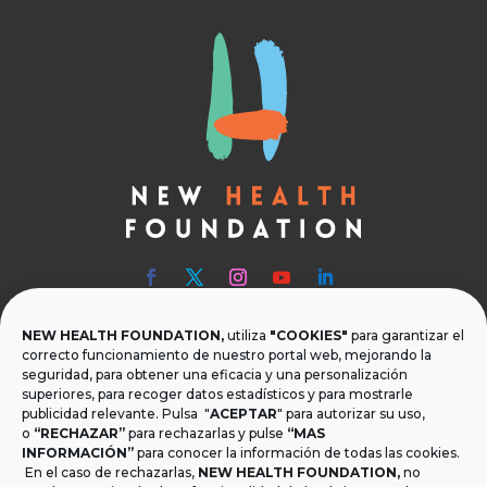
NEW HEALTH FOUNDATION,
utiliza
"COOKIES"
para garantizar el

Teléfono
correcto funcionamiento de nuestro portal web, mejorando la
seguridad, para obtener una eficacia y una personalización
T.
+34 954 219 597
superiores, para recoger datos estadísticos y para mostrarle
publicidad relevante. Pulsa "
ACEPTAR
" para autorizar su uso,
o
“RECHAZAR”

Dónde estamos
para rechazarlas y pulse
“MAS
INFORMACIÓN”
para conocer la información de todas las cookies.
Calle Monsalves 35 Local 2. 41001, Sevilla.
En el caso de rechazarlas,
NEW HEALTH FOUNDATION
,
no