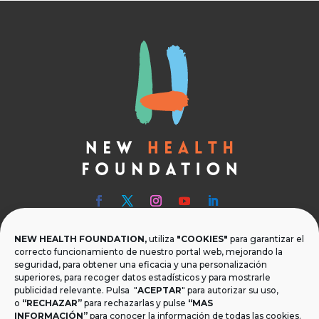
NEW HEALTH FOUNDATION,
utiliza
"COOKIES"
para garantizar el

Teléfono
correcto funcionamiento de nuestro portal web, mejorando la
seguridad, para obtener una eficacia y una personalización
T.
+34 954 219 597
superiores, para recoger datos estadísticos y para mostrarle
publicidad relevante. Pulsa "
ACEPTAR
" para autorizar su uso,

Dónde estamos
o
“RECHAZAR”
para rechazarlas y pulse
“MAS
INFORMACIÓN”
para conocer la información de todas las cookies.