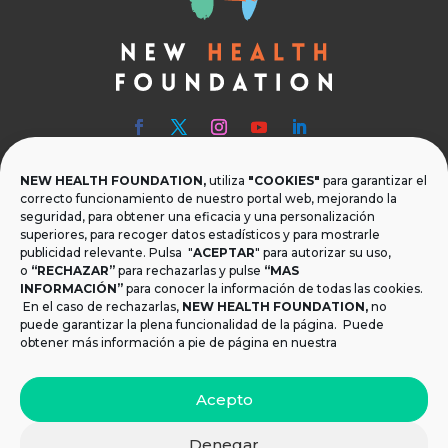
NEW HEALTH FOUNDATION,
utiliza
"COOKIES"
para garantizar el

Teléfono
correcto funcionamiento de nuestro portal web, mejorando la
seguridad, para obtener una eficacia y una personalización
T.
+34 954 219 597
superiores, para recoger datos estadísticos y para mostrarle
publicidad relevante. Pulsa "
ACEPTAR
" para autorizar su uso,

Dónde estamos
o
“RECHAZAR”
para rechazarlas y pulse
“MAS
INFORMACIÓN”
para conocer la información de todas las cookies.
Calle Monsalves 35 Local 2. 41001, Sevilla.
En el caso de rechazarlas,
NEW HEALTH FOUNDATION
,
no
España
puede garantizar la plena funcionalidad de la página. Puede
obtener más información a pie de página en nuestra

Email
Acepto
info@newhealthfoundation.org
Denegar