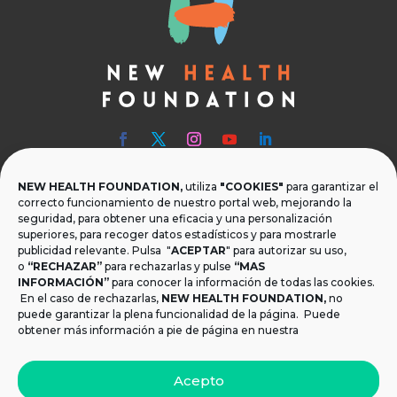
NEW HEALTH FOUNDATION,
utiliza
"COOKIES"
para garantizar el

Teléfono
correcto funcionamiento de nuestro portal web, mejorando la
seguridad, para obtener una eficacia y una personalización
T.
+34 954 219 597
superiores, para recoger datos estadísticos y para mostrarle
publicidad relevante. Pulsa "
ACEPTAR
" para autorizar su uso,
o
“RECHAZAR”
para rechazarlas y pulse
“MAS

Dónde estamos
INFORMACIÓN”
para conocer la información de todas las cookies.
Calle Monsalves 35 Local 2. 41001, Sevilla.
En el caso de rechazarlas,
NEW HEALTH FOUNDATION
,
no
España
puede garantizar la plena funcionalidad de la página. Puede
obtener más información a pie de página en nuestra

Email
Acepto
info@newhealthfoundation.org