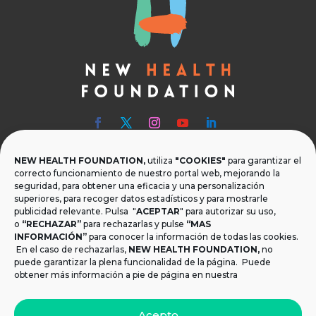
NEW HEALTH FOUNDATION,
utiliza
"COOKIES"
para garantizar el

Teléfono
correcto funcionamiento de nuestro portal web, mejorando la
seguridad, para obtener una eficacia y una personalización
T.
+34 954 219 597
superiores, para recoger datos estadísticos y para mostrarle
publicidad relevante. Pulsa "
ACEPTAR
" para autorizar su uso,

Dónde estamos
o
“RECHAZAR”
para rechazarlas y pulse
“MAS
INFORMACIÓN”
para conocer la información de todas las cookies.
Calle Monsalves 35 Local 2. 41001, Sevilla.
En el caso de rechazarlas,
NEW HEALTH FOUNDATION
,
no
España
puede garantizar la plena funcionalidad de la página. Puede
obtener más información a pie de página en nuestra

Email
Acepto