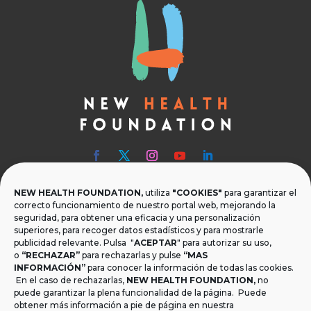
NEW HEALTH FOUNDATION,
utiliza
"COOKIES"
para garantizar el

Teléfono
correcto funcionamiento de nuestro portal web, mejorando la
seguridad, para obtener una eficacia y una personalización
T.
+34 954 219 597
superiores, para recoger datos estadísticos y para mostrarle
publicidad relevante. Pulsa "
ACEPTAR
" para autorizar su uso,

Dónde estamos
o
“RECHAZAR”
para rechazarlas y pulse
“MAS
INFORMACIÓN”
para conocer la información de todas las cookies.
Calle Monsalves 35 Local 2. 41001, Sevilla.
En el caso de rechazarlas,
NEW HEALTH FOUNDATION
,
no
España
puede garantizar la plena funcionalidad de la página. Puede
obtener más información a pie de página en nuestra