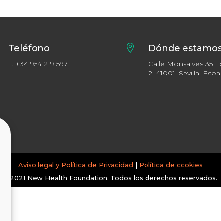
Teléfono

Dónde estamo
T.
+34 954 219 597
Calle Monsalves 35 L
2. 41001, Sevilla. Esp
Aviso legal y Política de Privacidad
|
Política de cookies
© 2021 New Health Foundation. Todos los derechos reservados.