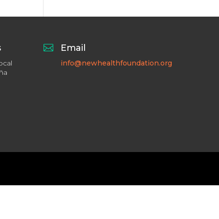
s

Email
ocal
info@newhealthfoundation.org
aña