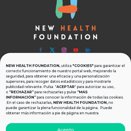
NEW HEALTH FOUNDATION,
utiliza
"COOKIES"
para garantizar el

Teléfono
correcto funcionamiento de nuestro portal web, mejorando la
seguridad, para obtener una eficacia y una personalización
T.
+34 954 219 597
superiores, para recoger datos estadísticos y para mostrarle
publicidad relevante. Pulsa "
ACEPTAR
" para autorizar su uso,

Dónde estamos
o
“RECHAZAR”
para rechazarlas y pulse
“MAS
INFORMACIÓN”
para conocer la información de todas las cookies.
Calle Monsalves 35 Local 2. 41001, Sevilla.
En el caso de rechazarlas,
NEW HEALTH FOUNDATION
,
no
España
puede garantizar la plena funcionalidad de la página. Puede
obtener más información a pie de página en nuestra

Email
Acepto