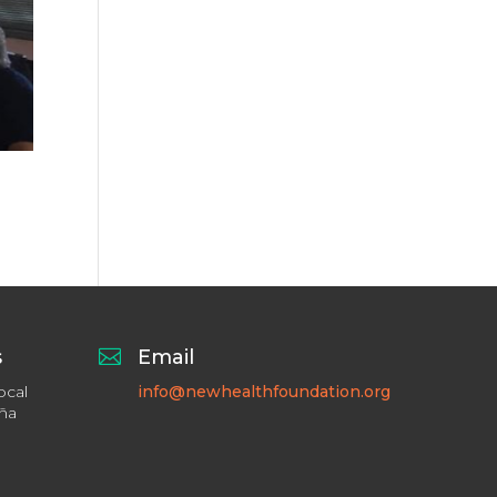
s

Email
ocal
info@newhealthfoundation.org
aña