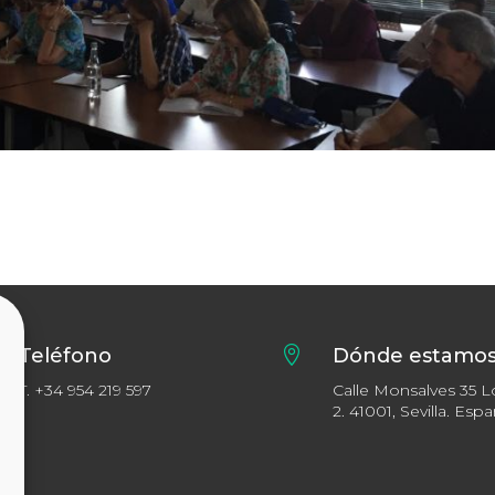
Teléfono

Dónde estamo
T.
+34 954 219 597
Calle Monsalves 35 L
2. 41001, Sevilla. Esp