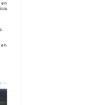
 en
cia
s:
r en