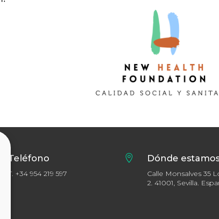
Teléfono

Dónde estamo
T.
+34 954 219 597
Calle Monsalves 35 L
2. 41001, Sevilla. Esp