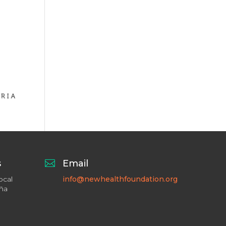
s

Email
ocal
info@newhealthfoundation.org
aña