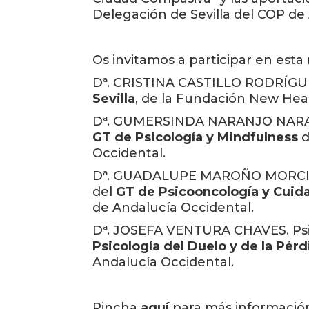
Delegación de Sevilla del COP de
Os invitamos a participar en est
Dª. CRISTINA CASTILLO RODRÍGU
Sevilla
, de la Fundación New Hea
Dª. GUMERSINDA NARANJO NARANJ
GT de Psicología y Mindfulness
d
Occidental.
Dª. GUADALUPE MAROÑO MORCILLO
del
GT de Psicooncología y Cuida
de Andalucía Occidental.
Dª. JOSEFA VENTURA CHAVES. Ps
Psicología del Duelo y de la Pér
Andalucía Occidental.
Pincha
aquí
para más informació