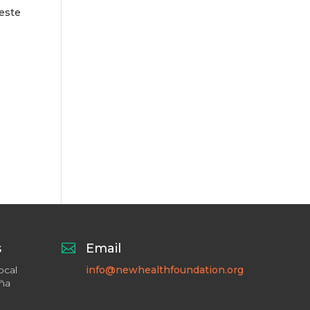
este
.
s

Email
ocal
info@newhealthfoundation.org
aña