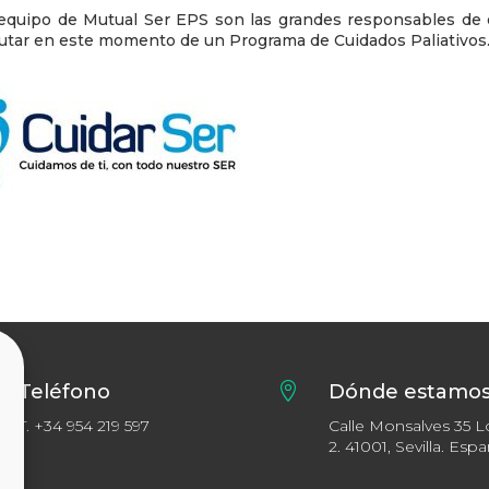
l equipo de Mutual Ser EPS son las grandes responsables de 
rutar en este momento de un Programa de Cuidados Paliativos
Teléfono

Dónde estamo
T.
+34 954 219 597
Calle Monsalves 35 L
2. 41001, Sevilla. Esp