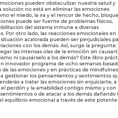
emociones pueden obstaculizar nuestra salud y
La solución no está en eliminar las emociones
mo el miedo, la ira y el rencor de hecho, bloqu
iones puede ser fuente de problemas físicos,
ebilitación del sistema inmune a diversas
s. Por otro lado, las reacciones emocionales en
situación acalorada pueden ser perjudiciales p
elaciones con los demás. Así, surge la pregunta:
gar las intensas olas de la emoción sin causar
ismo ni causárselo a los demás? Este libro práct
 un innovador programa de ocho semanas basa
ía de las emociones y en prácticas de mindfulnes
 a gestionar los pensamientos y sentimientos q
enderás a tratar las emociones sin enjuiciarte, a
 el perdón y la amabilidad contigo mismo y con 
 sentimientos o de atacar a los demás dañando 
 el equilibrio emocional a través de este potente