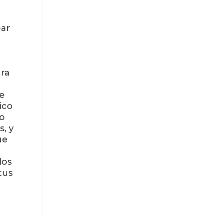
ear
ara
te
ico
do
s, y
ue
los
tus