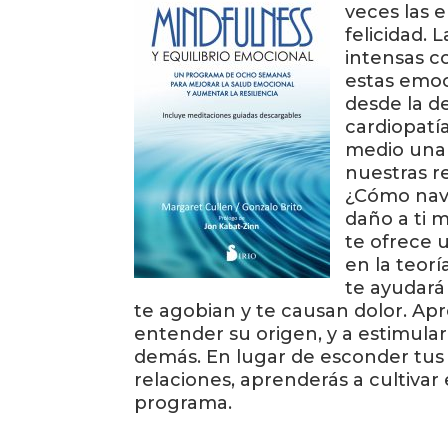
veces las 
felicidad. 
intensas co
estas emoc
desde la d
cardiopatía
medio una 
nuestras r
¿Cómo nave
daño a ti m
te ofrece
en la teor
te ayudará
te agobian y te causan dolor. Apr
entender su origen, y a estimular
demás. En lugar de esconder tus
relaciones, aprenderás a cultivar
programa.