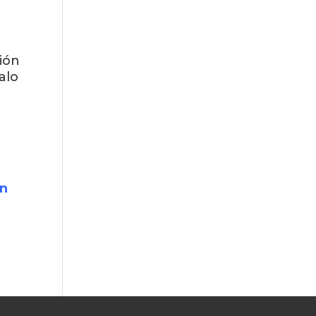
ción
alo
e
en