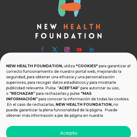
NEW HEALTH FOUNDATION,
utiliza
"COOKIES"
para garantizar el

Teléfono
correcto funcionamiento de nuestro portal web, mejorando la
seguridad, para obtener una eficacia y una personalización
T.
+34 954 219 597
superiores, para recoger datos estadísticos y para mostrarle
publicidad relevante. Pulsa "
ACEPTAR
" para autorizar su uso,

Dónde estamos
o
“RECHAZAR”
para rechazarlas y pulse
“MAS
INFORMACIÓN”
para conocer la información de todas las cookies.
Calle Monsalves 35 Local 2. 41001, Sevilla.
En el caso de rechazarlas,
NEW HEALTH FOUNDATION
,
no
España
puede garantizar la plena funcionalidad de la página. Puede
obtener más información a pie de página en nuestra

Email
Acepto
info@newhealthfoundation.org