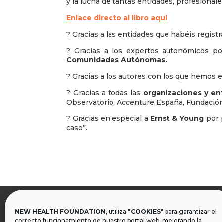
y la lucha de tantas entidades, profesiona
Enlace directo al libro aquí
? Gracias a las entidades que habéis regist
? Gracias a los expertos autonómicos por
Comunidades Autónomas.
? Gracias a los autores con los que hemos e
? Gracias a todas las
organizaciones y e
Observatorio: Accenture España, Fundación 
? Gracias en especial a
Ernst & Young
por p
caso”.
NEW HEALTH FOUNDATION,
utiliza
"COOKIES"
para garantizar el

correcto funcionamiento de nuestro portal web, mejorando la