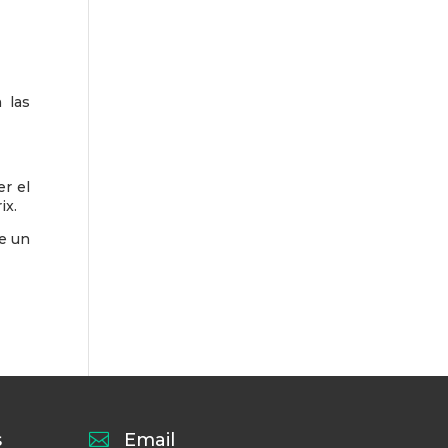
 las
r el
ix.
de un
s

Email