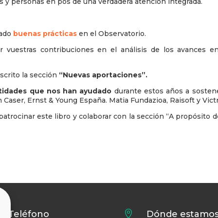
les y personas en pos de una verdadera atención integrada.
rado
buenas prácticas
en el Observatorio.
 vuestras contribuciones en el análisis de los avances en
scrito la sección
“Nuevas aportaciones”.
ntidades que nos han ayudado
durante estos años a sostene
Caser, Ernst & Young España. Matia Fundazioa, Raisoft y Victr
atrocinar este libro y colaborar con la sección “A propósito 
Teléfono

Dónde estamo