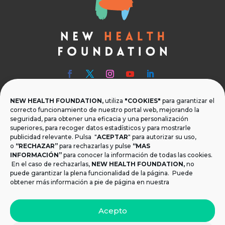
NEW HEALTH FOUNDATION,
utiliza
"COOKIES"
para garantizar el

Teléfono
correcto funcionamiento de nuestro portal web, mejorando la
seguridad, para obtener una eficacia y una personalización
T.
+34 954 219 597
superiores, para recoger datos estadísticos y para mostrarle
publicidad relevante. Pulsa "
ACEPTAR
" para autorizar su uso,

Dónde estamos
o
“RECHAZAR”
para rechazarlas y pulse
“MAS
INFORMACIÓN”
para conocer la información de todas las cookies.
Calle Monsalves 35 Local 2. 41001, Sevilla.
En el caso de rechazarlas,
NEW HEALTH FOUNDATION
,
no
España
puede garantizar la plena funcionalidad de la página. Puede
obtener más información a pie de página en nuestra

Email
Acepto
info@newhealthfoundation.org